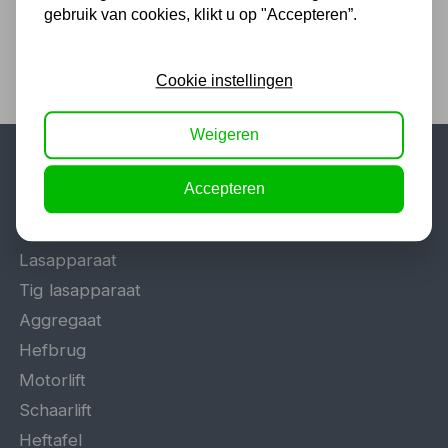
Twents familiebedrijf sinds 1992 !
gebruik van cookies, klikt u op "Accepteren”.
Cookie instellingen
Weigeren
Populaire categorieën
Accepteren
Werkplaatsinrichting
Lasapparaat
Tig lasapparaat
Aggregaat
Hefbrug
Motorlift
Schaarlift
Heftafel