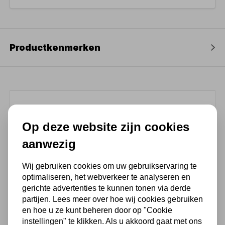
Productkenmerken
(4,3
/ 5
)
Op deze website zijn cookies
Chat met ons van 9:00 tot 21:00 !
aanwezig
Voor 16.00 u besteld, dezelfde dag
Wij gebruiken cookies om uw gebruikservaring te
verzonden
optimaliseren, het webverkeer te analyseren en
(Technische) Vragen ? Bel ons +31
gerichte advertenties te kunnen tonen via derde
548 51 75 75
partijen. Lees meer over hoe wij cookies gebruiken
en hoe u ze kunt beheren door op "Cookie
1.500 m2 winkel in Rijssen !
instellingen" te klikken. Als u akkoord gaat met ons