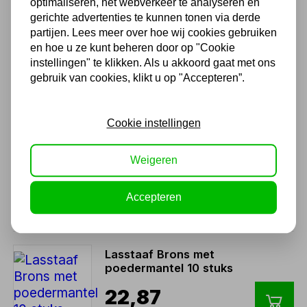
optimaliseren, het webverkeer te analyseren en
548 51 75 75
gerichte advertenties te kunnen tonen via derde
1.500 m2 winkel in Rijssen !
partijen. Lees meer over hoe wij cookies gebruiken
en hoe u ze kunt beheren door op "Cookie
Twents familiebedrijf sinds 1992 !
instellingen" te klikken. Als u akkoord gaat met ons
gebruik van cookies, klikt u op "Accepteren”.
Ook handig
Cookie instellingen
Felder Soldeertin HK 250gr
2mm
Weigeren
Niet uit voorraad leverbaar
34,97
Accepteren
28,90 excl. BTW
Lasstaaf Brons met
poedermantel 10 stuks
22,87