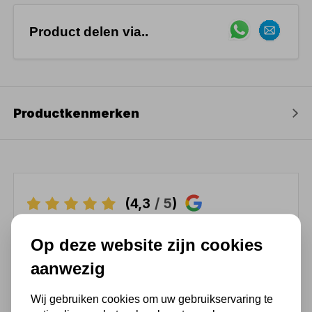
Product delen via..
Productkenmerken
(4,3
/ 5
)
Chat met ons van 9:00 tot 21:00 !
Op deze website zijn cookies
Voor 16.00 u besteld, dezelfde dag
aanwezig
verzonden
Wij gebruiken cookies om uw gebruikservaring te
(Technische) Vragen ? Bel ons +31