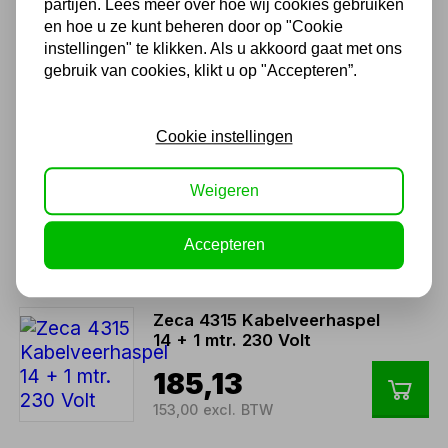
2,5 MM² 230 Volt
partijen. Lees meer over hoe wij cookies gebruiken
en hoe u ze kunt beheren door op "Cookie
216,59
instellingen" te klikken. Als u akkoord gaat met ons
gebruik van cookies, klikt u op "Accepteren”.
179,00 excl. BTW
Cookie instellingen
ZECA 5823/XF
Kabelveerhaspel 8 + 1.5 m,
400V
Weigeren
279,63
Accepteren
231,10 excl. BTW
Zeca 4315 Kabelveerhaspel
14 + 1 mtr. 230 Volt
185,13
153,00 excl. BTW