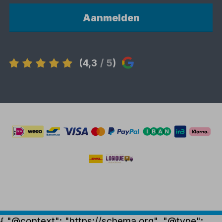
Aanmelden
(4,3
/ 5
)
{ "@context": "https://schema.org", "@type":