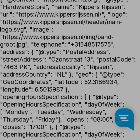
"HardwareStore", "name": "Kippers Rijssen",
"url": "https://www.kippersrijssen.nl/", "logo":
"https://www.kippersrijssen.nl/header/main-
logo.svg", "image":
"https://www.kippersrijssen.nl/img/pand-
groot.jpg", "telephone": "+31548517575",
"address": { "@type": "PostalAddress",
"streetAddress": "Ozonstraat 13", "postalCode":
"7463 PK", "addressLocality": "Rijssen",
"addressCountry": "NL" }, "geo": { "@type":
"GeoCoordinates", "latitude": 52.3186934,
"longitude": 6.5015987 },
"openingHoursSpecification": [ { "@type":
"OpeningHoursSpecification", "dayOfWeek":
["Monday", "Tuesday", "Wednesday",
"Thursday", "Friday"], "opens": "08:00",
"closes": "17:00" }, { "@type":
"OpeningHoursSpecification", "dayOfWeek":