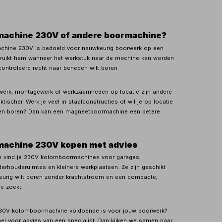
achine 230V of andere boormachine?
hine 230V is bedoeld voor nauwkeurig boorwerk op een
bruikt hem wanneer het werkstuk naar de machine kan worden
controleerd recht naar beneden wilt boren.
werk, montagewerk of werkzaamheden op locatie zijn andere
ktischer. Werk je veel in staalconstructies of wil je op locatie
elen boren? Dan kan een magneetboormachine een betere
achine 230V kopen met advies
en vind je 230V kolomboormachines voor garages,
erhoudsruimtes en kleinere werkplaatsen. Ze zijn geschikt
urig wilt boren zonder krachtstroom en een compacte,
e zoekt.
n 230V kolomboormachine voldoende is voor jouw boorwerk?
el voor advies van een specialist. Dan kijken we samen naar