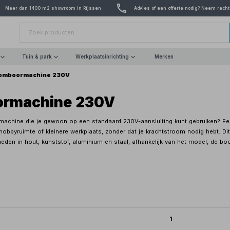
Meer dan 1400 m2 showroom in Rijssen
Advies of een offerte nodig? Neem recht
Tuin & park
Werkplaatsinrichting
Merken
omboormachine 230V
ormachine 230V
achine die je gewoon op een standaard 230V-aansluiting kunt gebruiken? E
hobbyruimte of kleinere werkplaats, zonder dat je krachtstroom nodig hebt. Dit
en in hout, kunststof, aluminium en staal, afhankelijk van het model, de boor
1