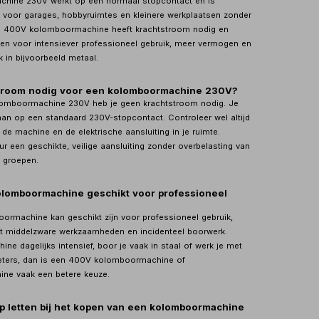
hine 230V werkt op een normaal stopcontact en is
 voor garages, hobbyruimtes en kleinere werkplaatsen zonder
n 400V kolomboormachine heeft krachtstroom nodig en
en voor intensiever professioneel gebruik, meer vermogen en
 in bijvoorbeeld metaal.
stroom nodig voor een kolomboormachine 230V?
lomboormachine 230V heb je geen krachtstroom nodig. Je
aan op een standaard 230V-stopcontact. Controleer wel altijd
de machine en de elektrische aansluiting in je ruimte.
ur een geschikte, veilige aansluiting zonder overbelasting van
 groepen.
olomboormachine geschikt voor professioneel
rmachine kan geschikt zijn voor professioneel gebruik,
 tot middelzware werkzaamheden en incidenteel boorwerk.
ine dagelijks intensief, boor je vaak in staal of werk je met
eters, dan is een 400V kolomboormachine of
ine vaak een betere keuze.
p letten bij het kopen van een kolomboormachine