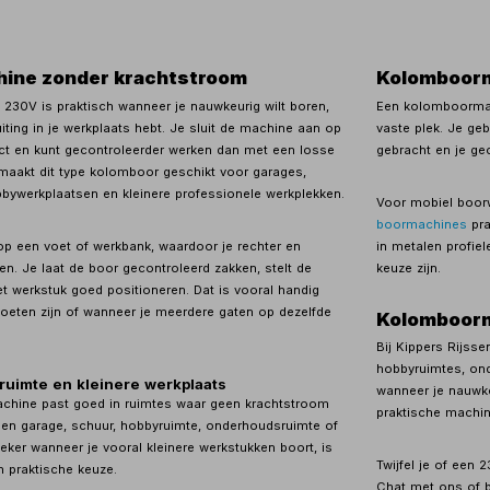
ine zonder krachtstroom
Kolomboorm
30V is praktisch wanneer je nauwkeurig wilt boren,
Een kolomboormac
ing in je werkplaats hebt. Je sluit de machine aan op
vaste plek. Je ge
t en kunt gecontroleerder werken dan met een losse
gebracht en je ge
aakt dit type kolomboor geschikt voor garages,
bywerkplaatsen en kleinere professionele werkplekken.
Voor mobiel boor
boormachines
pra
op een voet of werkbank, waardoor je rechter en
in metalen profi
en. Je laat de boor gecontroleerd zakken, stelt de
keuze zijn.
et werkstuk goed positioneren. Dat is vooral handig
eten zijn of wanneer je meerdere gaten op dezelfde
Kolomboorm
Bij Kippers Rijss
hobbyruimtes, ond
ruimte en kleinere werkplaats
wanneer je nauwke
hine past goed in ruimtes waar geen krachtstroom
praktische machin
een garage, schuur, hobbyruimte, onderhoudsruimte of
ker wanneer je vooral kleinere werkstukken boort, is
Twijfel je of ee
 praktische keuze.
Chat met ons of b