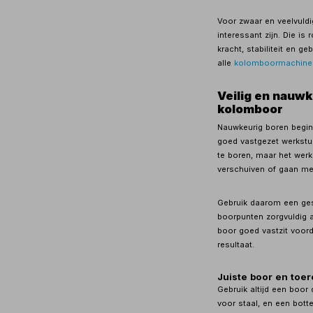
Voor zwaar en veelvuld
interessant zijn. Die i
kracht, stabiliteit en ge
alle
kolomboormachine
Veilig en nauw
kolomboor
Nauwkeurig boren begin
goed vastgezet werkst
te boren, maar het werk
verschuiven of gaan me
Gebruik daarom een ges
boorpunten zorgvuldig
boor goed vastzit voorda
resultaat.
Juiste boor en toer
Gebruik altijd een boor 
voor staal, en een bott