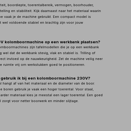
teit, boordiepte, toerentalbereik, vermogen, boorhouder,
stelling en stabiliteit. Kijk daarnaast naar het materiaal waarin
hoe vaak je de machine gebruikt. Een compact model is
 wel voldoende stabiel en krachtig zijn voor jouw
0V kolomboormachine op een werkbank plaatsen?
omboormachines zijn tafelmodellen die je op een werkbank
 wel dat de werkbank stevig, vlak en stabiel is. Trilling of
rect invloed op de nauwkeurigheid. Zet de machine veilig neer
 ruimte vrij om werkstukken goed te positioneren.
 gebruik ik bij een kolomboormachine 230V?
al hangt af van het materiaal en de diameter van de boor.
e boren gebruik je vaak een hoger toerental. Voor staal,
arder materiaal kies je meestal een lager toerental. Een goed
l zorgt voor netter boorwerk en minder slijtage.