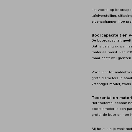
Let vooral op boorcapac
tafelverstelling, uitlad
eigenschappen hoe prett
Boorcapaciteit en 
De boorcapaciteit geef
Dat is belangrijk wannee
materiaal werkt. Een 
maar heeft wel grenzen
Voor licht tot middelzw
grote diameters in staa
krachtiger model, zoal
Toerental en materi
Het toerental bepaalt ho
boordiameter is een pa
groter de boor en hoe ha
Bij hout kun je vaak me