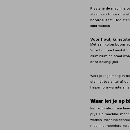
Plaats je de machine 
staat. Een lichte of wi
boorresultaat. Hoe stab
kunt werken.
Voor hout, kunststo
Met een kolomboormachi
Voor hout en kunststof
aluminium en staal word
boor belangrijker.
Werk je regelmatig in 
stel het toerental af op
helpen om warmte en sli
Waar let je op
Een kolomboormachine 
prijs. De machine moet 
werken. Voor incidente
machine meerdere keren