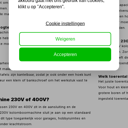
akkoord gaat met ons gebruik van cookies,
lpt om nauwkeuriger te boren, slijtage te beperken en
Let op boorcapaci
klikt u op "Accepteren”.
omen. Kijk daarom niet alleen naar het vermogen, maar
uitlading, tafelver
e manier waarop je het toerental kunt instellen.
je wilt boren en 
handig, maar moet
Cookie instellingen
gte en stabiliteit
werkzaamheden.
hines zijn compacte tafelmodellen. Dat is handig
te hebt, maar de machine moet wel stevig worden
Weigeren
Kan ik een 23
e moet prettig zijn en het werkstuk moet goed
Ja, veel 230V kol
kunt plaatsen. Zorg
Accepteren
beweging heeft di
en houd voldoende
arheid van de boortafel. Een tafel die in hoogte
et makkelijker om verschillende werkstukken goed te
afels zijn kantelbaar, zodat je ook onder een hoek kunt
Welk toerental
keur een klem of bankschroef om het werkstuk vast te
Het juiste toerent
Voor hout en klein
grotere boren of h
ingesteld toerenta
ine 230V of 400V?
ussen 230V en 400V zit in de aansluiting en de
en 230V kolomboormachine sluit je aan op een standaard
dit type toegankelijk voor garages, hobbyruimtes en
onder krachtstroom.