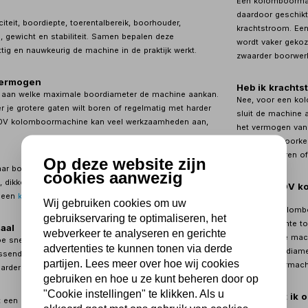
Een kolomboormac
daardoor geschikt
iteit, boordiepte, toerentalbereik, boorhouder,
krachtstroom. Ee
ing, gewicht en stabiliteit. Samen bepalen deze
wordt vaker gekoz
ig en nauwkeurig de machine in de praktijk werkt.
zwaarder boorwerk
vermogen
Heb ik kracht
t aan welke maximale boordiameter de machine aankan.
Nee, voor een ko
r je grotere gaten wilt boren of regelmatig met harder
sluit de machine 
230V kolomboormachine kan veel werkzaamheden aan,
het vermogen van 
.
Gebruik bij voorke
verlengsnoeren of
Op deze website zijn
aar boorwerk is 230V vaak voldoende. Boor je vaak
cookies aanwezig
l, dikke profielen of zware werkstukken? Dan kan een
Is een 230V k
s een
kolomboormachine 400V
, beter passen.
gebruik?
Wij gebruiken cookies om uw
Een 230V kolomboo
gebruikservaring te optimaliseren, het
vooral bij lichte
aal
webverkeer te analyseren en gerichte
Gebruik je de mach
e snel de boor draait. Voor elk materiaal en elke
advertenties te kunnen tonen via derde
grotere boordiam
ssende snelheid nodig. In het algemeen geldt: hoe
partijen. Lees meer over hoe wij cookies
tandwielboormach
rder het materiaal, hoe lager het toerental.
gebruiken en hoe u ze kunt beheren door op
"Cookie instellingen" te klikken. Als u
Waar moet ik o
t een hoger toerental werken dan bij staal. Een goed
230V?