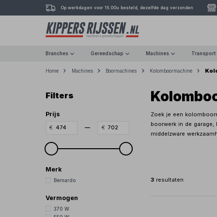
Op werkdagen voor 16.00u besteld, dezelfde dag verzonden
Branches
Gereedschap
Machines
Transport
Kol
Home
Machines
Boormachines
Kolomboormachine
Kolombo
Filters
Prijs
Zoek je een kolomboorm
boorwerk in de garage, 
—
middelzware werkzaamhed
Merk
3
resultaten
Bernardo
Vermogen
370 W