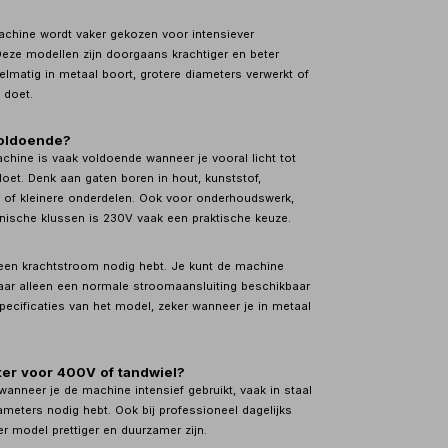
hine wordt vaker gekozen voor intensiever
Deze modellen zijn doorgaans krachtiger en beter
elmatig in metaal boort, grotere diameters verwerkt of
 doet.
oldoende?
ine is vaak voldoende wanneer je vooral licht tot
et. Denk aan gaten boren in hout, kunststof,
l of kleinere onderdelen. Ook voor onderhoudswerk,
nische klussen is 230V vaak een praktische keuze.
geen krachtstroom nodig hebt. Je kunt de machine
aar alleen een normale stroomaansluiting beschikbaar
 specificaties van het model, zeker wanneer je in metaal
ter voor 400V of tandwiel?
anneer je de machine intensief gebruikt, vaak in staal
ameters nodig hebt. Ook bij professioneel dagelijks
r model prettiger en duurzamer zijn.