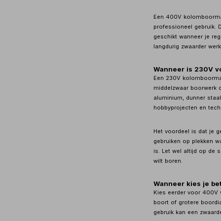
Een 400V kolomboormac
professioneel gebruik. 
geschikt wanneer je reg
langdurig zwaarder werk
Wanneer is 230V v
Een 230V kolomboormach
middelzwaar boorwerk do
aluminium, dunner staa
hobbyprojecten en tech
Het voordeel is dat je 
gebruiken op plekken w
is. Let wel altijd op de
wilt boren.
Wanneer kies je be
Kies eerder voor 400V w
boort of grotere boordi
gebruik kan een zwaarde