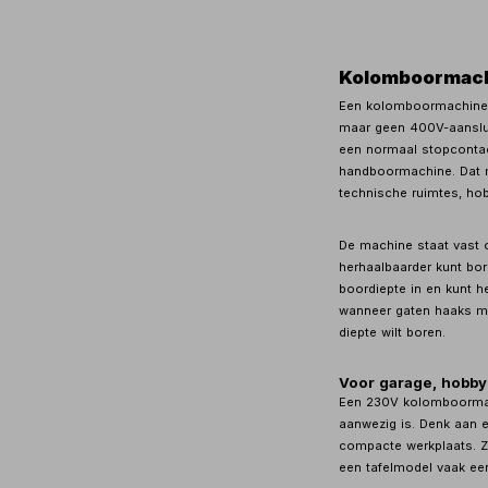
Kolomboormach
Een kolomboormachine 2
maar geen 400V-aansluit
een normaal stopcontac
handboormachine. Dat m
technische ruimtes, hob
De machine staat vast 
herhaalbaarder kunt bor
boordiepte in en kunt h
wanneer gaten haaks mo
diepte wilt boren.
Voor garage, hobby
Een 230V kolomboormac
aanwezig is. Denk aan 
compacte werkplaats. Ze
een tafelmodel vaak een