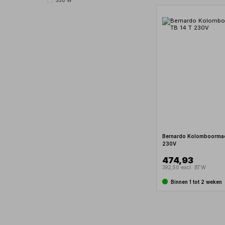
550 W
Bernardo Kolomboormac
230V
474,93
392,50 excl. BTW
Binnen 1 tot 2 weken