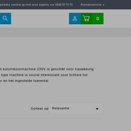
streeks contact op met onze experts via 0548 51 75 75
Klantenservice
0
en kolomboormachine 230V is geschikt voor nauwkeurig
 type machine is vooral interessant voor lichtere tot
 en het ingestelde toerental.
Sorteer op