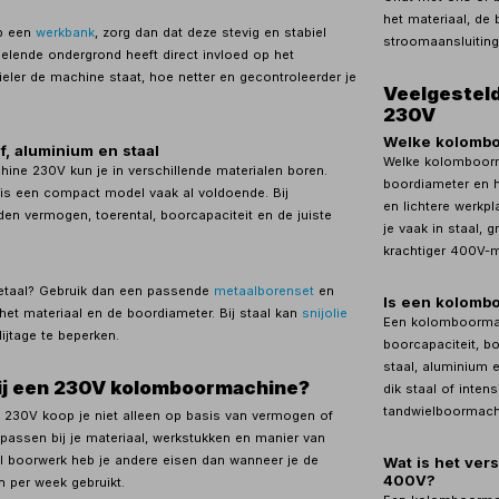
het materiaal, de 
op een
werkbank
, zorg dan dat deze stevig en stabiel
stroomaansluiting
ebelende ondergrond heeft direct invloed op het
ieler de machine staat, hoe netter en gecontroleerder je
Veelgestel
230V
Welke kolombo
f, aluminium en staal
Welke kolomboorma
ne 230V kun je in verschillende materialen boren.
boordiameter en h
 is een compact model vaak al voldoende. Bij
en lichtere werkp
en vermogen, toerental, boorcapaciteit en de juiste
je vaak in staal,
krachtiger 400V-m
metaal? Gebruik dan een passende
metaalborenset
en
Is een kolomb
 het materiaal en de boordiameter. Bij staal kan
snijolie
Een kolomboormac
jtage te beperken.
boorcapaciteit, bo
staal, aluminium e
 bij een 230V kolomboormachine?
dik staal of inte
tandwielboormachi
230V koop je niet alleen op basis van vermogen of
passen bij je materiaal, werkstukken en manier van
el boorwerk heb je andere eisen dan wanneer je de
Wat is het ve
400V?
 per week gebruikt.