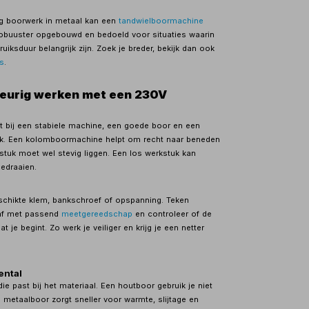
ig boorwerk in metaal kan een
tandwielboormachine
s robuuster opgebouwd en bedoeld voor situaties waarin
bruiksduur belangrijk zijn. Zoek je breder, bekijk dan ook
s
.
keurig werken met een 230V
t bij een stabiele machine, een goede boor en een
uk. Een kolomboormachine helpt om recht naar beneden
stuk moet wel stevig liggen. Een los werkstuk kan
edraaien.
chikte klem, bankschroef of opspanning. Teken
 af met passend
meetgereedschap
en controleer of de
t je begint. Zo werk je veiliger en krijg je een netter
ental
die past bij het materiaal. Een houtboor gebruik je niet
e metaalboor zorgt sneller voor warmte, slijtage en