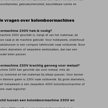
boordiameter, gebruiksintensiteit, beschikbare ruimte en
.
de vragen over kolomboormachines
ormachine 230V heb ik nodig?
chine 230V geschikt is, hangt af van het materiaal, de
oe vaak je de machine gebruikt. Voor hobbywerk, onderhoud
laatsklussen is een compact tafelmodel vaak voldoende. Boor
 grotere diameters of zwaardere werkstukken, dan kan een
odel beter passen.
oormachine 230V krachtig genoeg voor metaal?
hine 230V kan geschikt zijn voor metaal, mits de
or, toerental en het materiaal bij elkaar passen. Voor dunner
n kleinere gaten is 230V vaak voldoende. Bij grote diameters,
nsief metaalwerk is een zwaardere 400V kolomboormachine of
ne vaak logischer.
rschil tussen een kolomboormachine 230V en