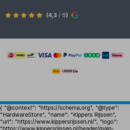
(4,3
/ 5
)
{ "@context": "https://schema.org", "@type":
"HardwareStore", "name": "Kippers Rijssen",
"url": "https://www.kippersrijssen.nl/", "logo":
"https://www.kippersrijssen.nl/header/main-