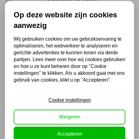
36,30
Op deze website zijn cookies
30,00 excl. BTW
aanwezig
Wij gebruiken cookies om uw gebruikservaring te
Motorfiets Adapter voor
optimaliseren, het webverkeer te analyseren en
Balanceermachine
gerichte advertenties te kunnen tonen via derde
Zelfcentrerend
partijen. Lees meer over hoe wij cookies gebruiken
en hoe u ze kunt beheren door op "Cookie
223,85
instellingen" te klikken. Als u akkoord gaat met ons
185,00 excl. BTW
gebruik van cookies, klikt u op "Accepteren”.
Plaklood ijzer 12 x 5g 50
Cookie instellingen
strips
Weigeren
19,97
16,50 excl. BTW
Accepteren