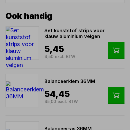
Ook handig
Set kunststof strips voor
klauw aluminium velgen
5,45
4,50 excl. BTW
Balanceerklem 36MM
54,45
45,00 excl. BTW
Balanceer-as 36MM