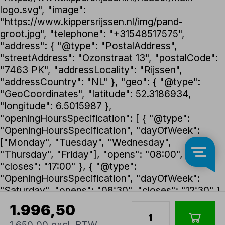
logo.svg", "image":
"https://www.kippersrijssen.nl/img/pand-
groot.jpg", "telephone": "+31548517575",
"address": { "@type": "PostalAddress",
"streetAddress": "Ozonstraat 13", "postalCode":
"7463 PK", "addressLocality": "Rijssen",
"addressCountry": "NL" }, "geo": { "@type":
"GeoCoordinates", "latitude": 52.3186934,
"longitude": 6.5015987 },
"openingHoursSpecification": [ { "@type":
"OpeningHoursSpecification", "dayOfWeek":
["Monday", "Tuesday", "Wednesday",
"Thursday", "Friday"], "opens": "08:00",
"closes": "17:00" }, { "@type":
"OpeningHoursSpecification", "dayOfWeek":
"Saturday", "opens": "08:30", "closes": "12:30" }
], "foundingDate": "1992", "founder": { "@type":
1.996,50
"Person", "name": "Henk Kippers" },