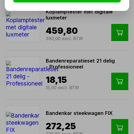
Koplamptester met digitale
luxmeter
459,80
380,00 excl. BTW
Bandenreparatieset 21 delig
- Professioneel
18,15
15,00 excl. BTW
Bandenkar steekwagen FIX
272,25
225,00 excl. BTW