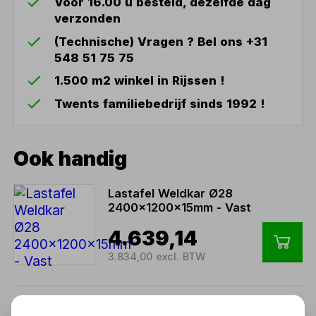
Voor 16.00 u besteld, dezelfde dag
verzonden
(Technische) Vragen ? Bel ons +31
548 51 75 75
1.500 m2 winkel in Rijssen !
Twents familiebedrijf sinds 1992 !
Ook handig
Lastafel Weldkar Ø28
2400x1200x15mm - Vast
4.639,14
3.834,00 excl. BTW
Lastafel Weldkar Ø28