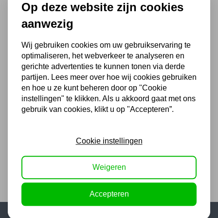
2000x1000x15mm -
Op deze website zijn cookies
Verrijdbaar
aanwezig
3.963,96
Wij gebruiken cookies om uw gebruikservaring te
3.276,00 excl. BTW
optimaliseren, het webverkeer te analyseren en
gerichte advertenties te kunnen tonen via derde
partijen. Lees meer over hoe wij cookies gebruiken
Lastafel Weldkar Ø28
en hoe u ze kunt beheren door op "Cookie
3000x1500x15mm -
Verrijdbaar
instellingen" te klikken. Als u akkoord gaat met ons
gebruik van cookies, klikt u op "Accepteren”.
7.433,03
6.143,00 excl. BTW
Cookie instellingen
Weigeren
Accepteren