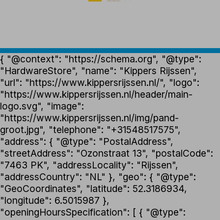
{ "@context": "https://schema.org", "@type":
"HardwareStore", "name": "Kippers Rijssen",
"url": "https://www.kippersrijssen.nl/", "logo":
"https://www.kippersrijssen.nl/header/main-
logo.svg", "image":
"https://www.kippersrijssen.nl/img/pand-
groot.jpg", "telephone": "+31548517575",
"address": { "@type": "PostalAddress",
"streetAddress": "Ozonstraat 13", "postalCode":
"7463 PK", "addressLocality": "Rijssen",
"addressCountry": "NL" }, "geo": { "@type":
"GeoCoordinates", "latitude": 52.3186934,
"longitude": 6.5015987 },
"openingHoursSpecification": [ { "@type":