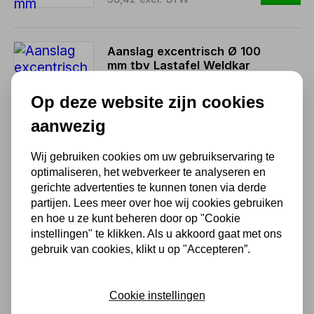
Aanslag excentrisch Ø 100
mm tbv Lastafel Weldkar
27,52
Op deze website zijn cookies
22,74 excl. BTW
aanwezig
Wij gebruiken cookies om uw gebruikservaring te
Gradenboog tbv Lastafel
optimaliseren, het webverkeer te analyseren en
Weldkar
gerichte advertenties te kunnen tonen via derde
partijen. Lees meer over hoe wij cookies gebruiken
72,29
en hoe u ze kunt beheren door op "Cookie
59,74 excl. BTW
instellingen" te klikken. Als u akkoord gaat met ons
gebruik van cookies, klikt u op "Accepteren”.
Aanslag 150 tbv Lastafel
Weldkar
Cookie instellingen