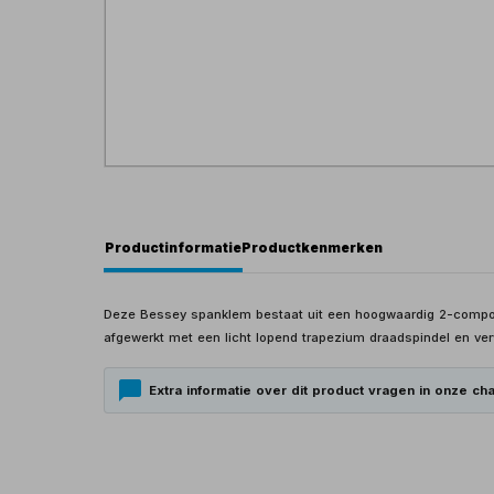
Productinformatie
Productkenmerken
Deze Bessey spanklem bestaat uit een hoogwaardig 2-compon
afgewerkt met een licht lopend trapezium draadspindel en ver
Extra informatie over dit product vragen in onze cha