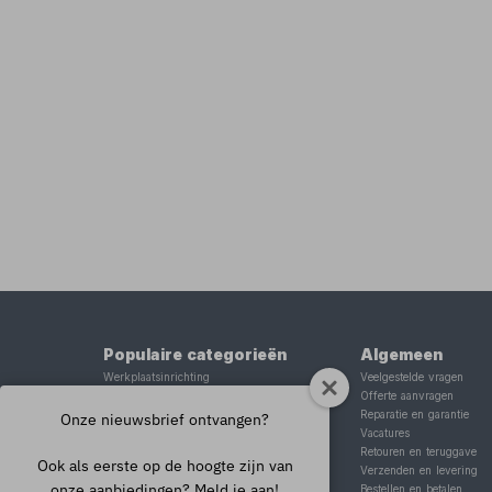
Populaire categorieën
Algemeen
Werkplaatsinrichting
Veelgestelde vragen
Lasapparaat
Offerte aanvragen
Tig lasapparaat
Reparatie en garantie
Onze nieuwsbrief ontvangen?
Aggregaat
Vacatures
Hefbrug
Retouren en teruggave
Ook als eerste op de hoogte zijn van
Motorlift
Verzenden en levering
onze aanbiedingen? Meld je aan!
Schaarlift
Bestellen en betalen