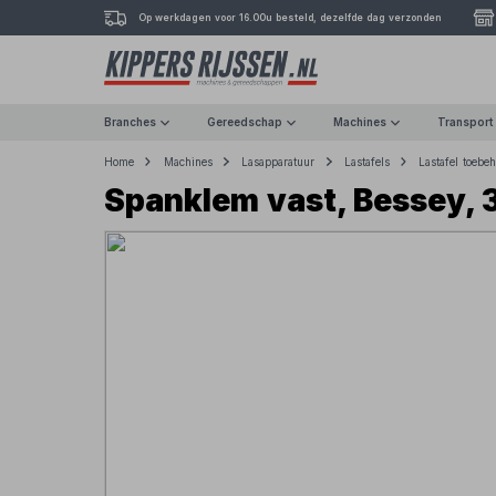
Op werkdagen voor 16.00u besteld, dezelfde dag verzonden
Branches
Gereedschap
Machines
Transport
Home
Machines
Lasapparatuur
Lastafels
Lastafel toebe
Spanklem vast, Bessey,