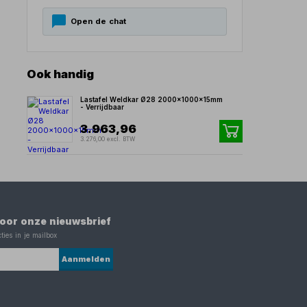
Open de chat
Ook handig
Lastafel Weldkar Ø28 2000x1000x15mm
- Verrijdbaar
3.963,96
3.276,00 excl. BTW
 voor onze nieuwsbrief
ties in je mailbox
Aanmelden