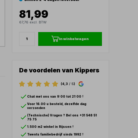
81,99
67,76 excl. BTW
In winkelwagen
De voordelen van Kippers
(4,3
/ 5
)
Chat met ons van 9:00 tot 21:00 !
Voor 16.00 u besteld, dezelfde dag
verzonden
(Technische) Vragen ? Bel ons +31 548 51
75 75
1.500 m2 winkel in Rijssen !
Twents familiebedrijf sinds 1992 !