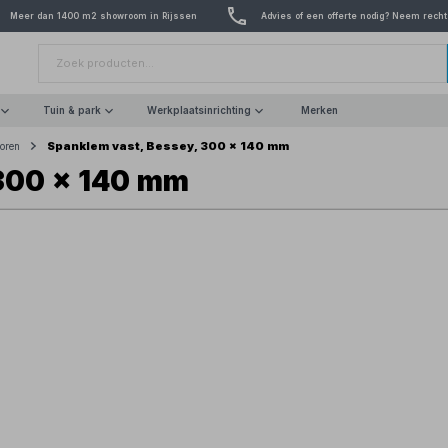
Meer dan 1400 m2 showroom in Rijssen
Advies of een offerte nodig? Neem recht
Tuin & park
Werkplaatsinrichting
Merken
Spanklem vast, Bessey, 300 x 140 mm
horen
 300 x 140 mm