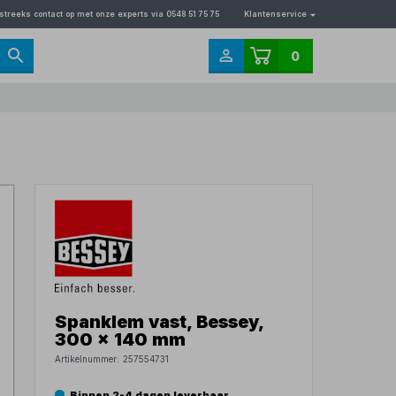
streeks contact op met onze experts via 0548 51 75 75
Klantenservice
0
Spanklem vast, Bessey,
300 x 140 mm
Artikelnummer:
257554731
Binnen 2-4 dagen leverbaar