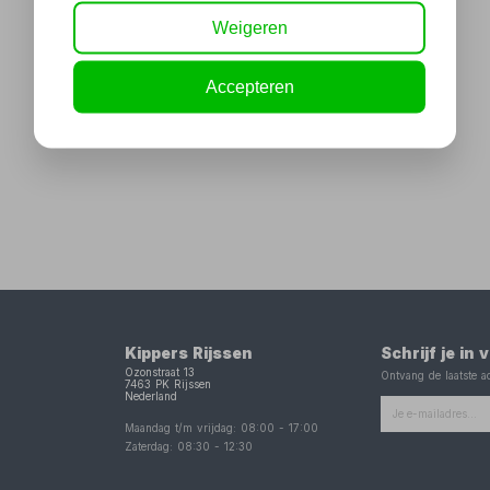
Weigeren
Accepteren
Kippers Rijssen
Schrijf je in
Ozonstraat 13
Ontvang de laatste ac
7463 PK
Rijssen
Nederland
Maandag t/m vrijdag:
08:00
-
17:00
Zaterdag:
08:30
-
12:30