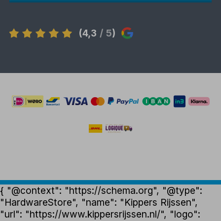
(4,3
/ 5
)
{ "@context": "https://schema.org", "@type":
"HardwareStore", "name": "Kippers Rijssen",
"url": "https://www.kippersrijssen.nl/", "logo":