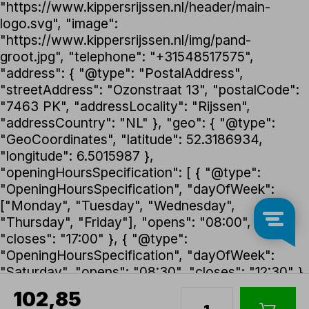
"https://www.kippersrijssen.nl/header/main-
logo.svg", "image":
"https://www.kippersrijssen.nl/img/pand-
groot.jpg", "telephone": "+31548517575",
"address": { "@type": "PostalAddress",
"streetAddress": "Ozonstraat 13", "postalCode":
"7463 PK", "addressLocality": "Rijssen",
"addressCountry": "NL" }, "geo": { "@type":
"GeoCoordinates", "latitude": 52.3186934,
"longitude": 6.5015987 },
"openingHoursSpecification": [ { "@type":
"OpeningHoursSpecification", "dayOfWeek":
["Monday", "Tuesday", "Wednesday",
"Thursday", "Friday"], "opens": "08:00",
"closes": "17:00" }, { "@type":
"OpeningHoursSpecification", "dayOfWeek":
"Saturday", "opens": "08:30", "closes": "12:30" }
], "foundingDate": "1992", "founder": { "@type":
102,85
"Person", "name": "Henk Kippers" },