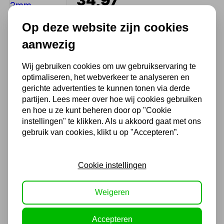
34,97
28,90 excl. BTW
Op deze website zijn cookies
aanwezig
Weller therma-boost
TB100EU Soldeerpistool
Wij gebruiken cookies om uw gebruikservaring te
49,61
optimaliseren, het webverkeer te analyseren en
gerichte advertenties te kunnen tonen via derde
41,00 excl. BTW
partijen. Lees meer over hoe wij cookies gebruiken
en hoe u ze kunt beheren door op "Cookie
instellingen" te klikken. Als u akkoord gaat met ons
gebruik van cookies, klikt u op "Accepteren”.
Soldeervloeistof S-39 320ml
15,97
Cookie instellingen
13,20 excl. BTW
Weigeren
Accepteren