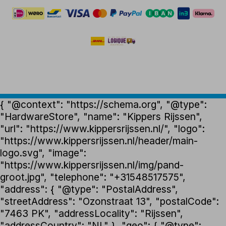
{ "@context": "https://schema.org", "@type":
"HardwareStore", "name": "Kippers Rijssen",
"url": "https://www.kippersrijssen.nl/", "logo":
"https://www.kippersrijssen.nl/header/main-
logo.svg", "image":
"https://www.kippersrijssen.nl/img/pand-
groot.jpg", "telephone": "+31548517575",
"address": { "@type": "PostalAddress",
"streetAddress": "Ozonstraat 13", "postalCode":
"7463 PK", "addressLocality": "Rijssen",
"addressCountry": "NL" }, "geo": { "@type":