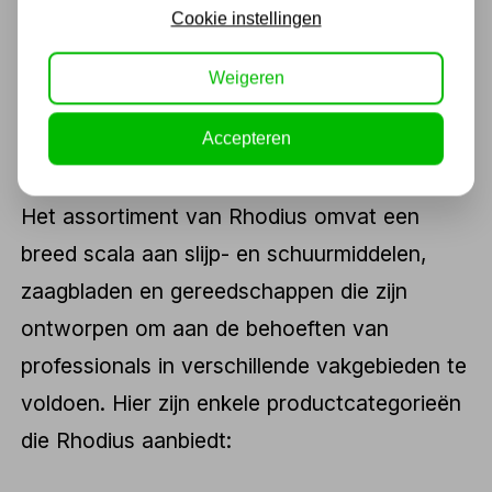
gebruiken en materialen te recyclen, met als
Cookie instellingen
doel een positieve bijdrage te leveren aan
het behoud van het milieu.
Weigeren
Accepteren
Assortiment Rhodius
Het assortiment van Rhodius omvat een
breed scala aan slijp- en schuurmiddelen,
zaagbladen en gereedschappen die zijn
ontworpen om aan de behoeften van
professionals in verschillende vakgebieden te
voldoen. Hier zijn enkele productcategorieën
die Rhodius aanbiedt: