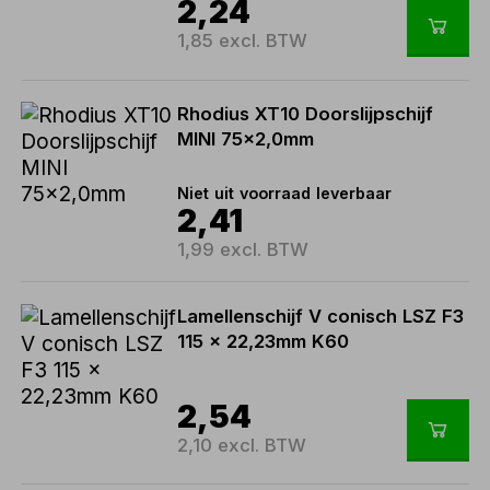
2,24
1,85 excl. BTW
Rhodius XT10 Doorslijpschijf
MINI 75x2,0mm
Niet uit voorraad leverbaar
2,41
1,99 excl. BTW
Lamellenschijf V conisch LSZ F3
115 x 22,23mm K60
2,54
2,10 excl. BTW