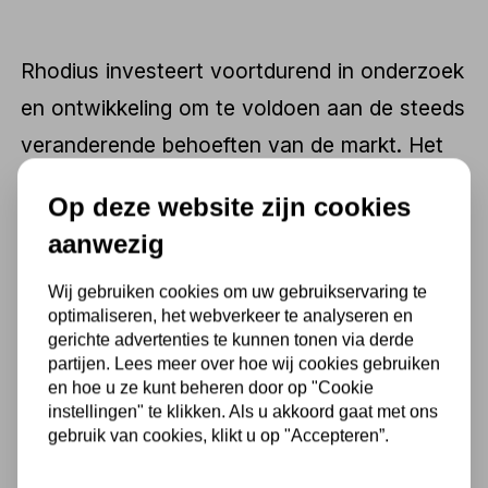
Rhodius investeert voortdurend in onderzoek
en ontwikkeling om te voldoen aan de steeds
veranderende behoeften van de markt. Het
bedrijf streeft naar innovatie en introduceert
Op deze website zijn cookies
regelmatig nieuwe producten met
aanwezig
geavanceerde technologieën en materialen.
Wij gebruiken cookies om uw gebruikservaring te
optimaliseren, het webverkeer te analyseren en
gerichte advertenties te kunnen tonen via derde
Naast de focus op kwaliteit en prestaties,
partijen. Lees meer over hoe wij cookies gebruiken
hecht Rhodius ook veel belang aan
en hoe u ze kunt beheren door op "Cookie
instellingen" te klikken. Als u akkoord gaat met ons
duurzaamheid. Het merk streeft ernaar om
gebruik van cookies, klikt u op "Accepteren”.
milieuvriendelijke productieprocessen te