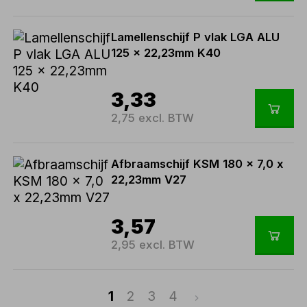
Lamellenschijf P vlak LGA ALU
125 x 22,23mm K40
3,33
2,75 excl. BTW
Afbraamschijf KSM 180 x 7,0 x
22,23mm V27
3,57
2,95 excl. BTW
1
2
3
4