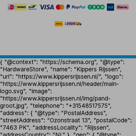
{ "@context": "https://schema.org", "@type":
"HardwareStore", "name": "Kippers Rijssen",
"url": "https://www.kippersrijssen.nl/", "logo":
"https://www.kippersrijssen.nl/header/main-
logo.svg", "image":
"https://www.kippersrijssen.nl/img/pand-
groot.jpg", "telephone": "+31548517575",
"address": { "@type": "PostalAddress",
"streetAddress": "Ozonstraat 13", "postalCode":
"7463 PK", "addressLocality": "Rijssen",
"addressCountry": "NL" }, "geo": { "@type":