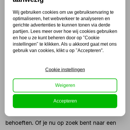
Wij gebruiken cookies om uw gebruikservaring te
optimaliseren, het webverkeer te analyseren en
Kwaliteit en service die je
gerichte advertenties te kunnen tonen via derde
kunt vertrouwen
partijen. Lees meer over hoe wij cookies gebruiken
en hoe u ze kunt beheren door op "Cookie
Als specialist in gereedschappen en
instellingen" te klikken. Als u akkoord gaat met ons
gebruik van cookies, klikt u op "Accepteren”.
machines levert Kippers Rijssen niet alleen
producten van topkwaliteit, maar bieden we
Cookie instellingen
ook een uitstekende service en deskundig
advies. Onze medewerkers hebben
Weigeren
diepgaande kennis van onze producten en
Accepteren
helpen je graag bij het kiezen van de juiste
enkele ladder
voor jouw specifieke
behoeften. Of je nu op zoek bent naar een