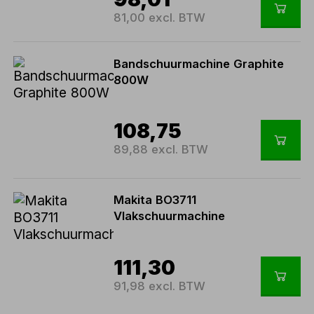
81,00 excl. BTW
Bandschuurmachine Graphite
800W
108,75
89,88 excl. BTW
Makita BO3711
Vlakschuurmachine
111,30
91,98 excl. BTW