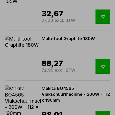
32,67
27,00 excl. BTW
Multi-tool Graphite 180W
88,27
72,95 excl. BTW
Makita BO4565
Vlakschuurmachine - 200W - 112
x 190mm
98,01