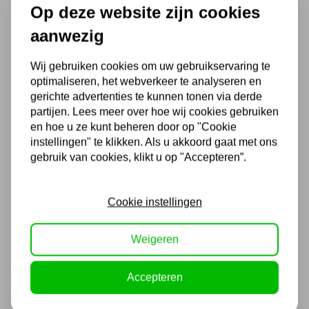
schuurmachine. Dit maakt het apparaat
Op deze website zijn cookies
geschikt voor zowel grotere oppervlakken
aanwezig
als precisiewerk in hoeken en smalle delen.
Wij gebruiken cookies om uw gebruikservaring te
Excentrische schuurmachine
: Deze
optimaliseren, het webverkeer te analyseren en
gerichte advertenties te kunnen tonen via derde
schuurmachine maakt zowel draaiende als
partijen. Lees meer over hoe wij cookies gebruiken
excentrische bewegingen, waardoor hij
en hoe u ze kunt beheren door op "Cookie
instellingen" te klikken. Als u akkoord gaat met ons
geschikt is voor intensief schuurwerk. Dit
gebruik van cookies, klikt u op "Accepteren”.
type wordt vaak gebruikt om verf en laklagen
te verwijderen en kan ook worden ingezet
Cookie instellingen
voor het polijsten van metaal.
Bandschuurmachine
: Dit is een krachtige
Weigeren
schuurmachine die gebruikmaakt van een
Accepteren
ronddraaiende schuurband. Dit type is ideaal