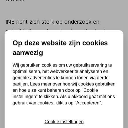
INE richt zich sterk op onderzoek en
ontwikkeling en investeert continu in nieuwe
technologieën en productieprocessen om de
Op deze website zijn cookies
kwaliteit van zijn producten te verbeteren en
aanwezig
aan de behoeften van zijn klanten te
Wij gebruiken cookies om uw gebruikservaring te
voldoen. Het bedrijf heeft ook een sterke
optimaliseren, het webverkeer te analyseren en
gerichte advertenties te kunnen tonen via derde
focus op duurzaamheid en werkt
partijen. Lees meer over hoe wij cookies gebruiken
voortdurend aan het verminderen van zijn
en hoe u ze kunt beheren door op "Cookie
instellingen" te klikken. Als u akkoord gaat met ons
ecologische voetafdruk en het verbeteren
gebruik van cookies, klikt u op "Accepteren”.
van de veiligheid op de werkplek.
Cookie instellingen