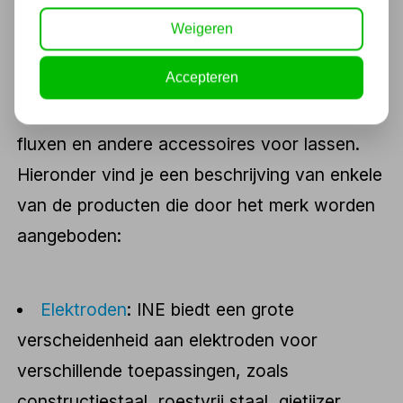
Assortiment INE
Weigeren
Het assortiment van INE omvat een breed
Accepteren
scala aan producten voor lassen, waaronder
elektroden, MIG/MAG-draad, TIG-staven,
fluxen en andere accessoires voor lassen.
Hieronder vind je een beschrijving van enkele
van de producten die door het merk worden
aangeboden:
Elektroden
: INE biedt een grote
verscheidenheid aan elektroden voor
verschillende toepassingen, zoals
constructiestaal, roestvrij staal, gietijzer,