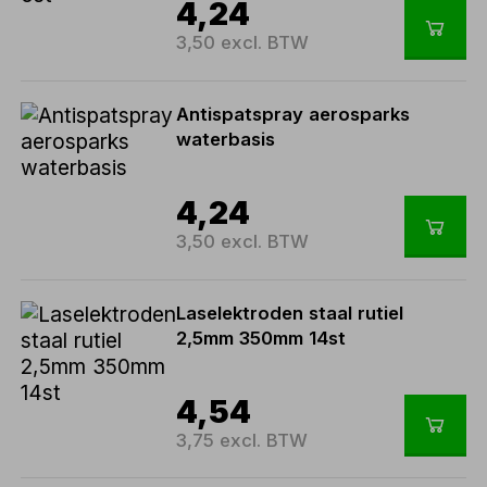
4,24
3,50 excl. BTW
Antispatspray aerosparks
waterbasis
4,24
3,50 excl. BTW
Laselektroden staal rutiel
2,5mm 350mm 14st
4,54
3,75 excl. BTW