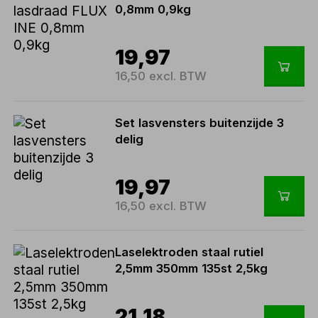
0,8mm 0,9kg
19,97
16,50 excl. BTW
Set lasvensters buitenzijde 3
delig
19,97
16,50 excl. BTW
Laselektroden staal rutiel
2,5mm 350mm 135st 2,5kg
21,18