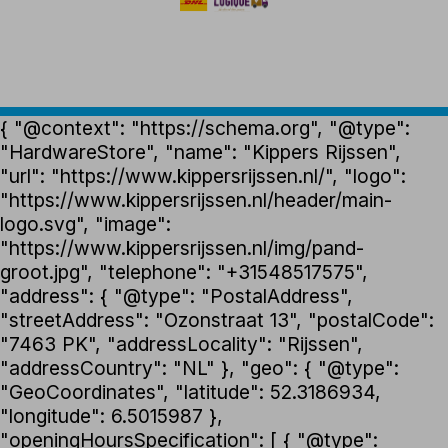
{ "@context": "https://schema.org", "@type":
"HardwareStore", "name": "Kippers Rijssen",
"url": "https://www.kippersrijssen.nl/", "logo":
"https://www.kippersrijssen.nl/header/main-
logo.svg", "image":
"https://www.kippersrijssen.nl/img/pand-
groot.jpg", "telephone": "+31548517575",
"address": { "@type": "PostalAddress",
"streetAddress": "Ozonstraat 13", "postalCode":
"7463 PK", "addressLocality": "Rijssen",
"addressCountry": "NL" }, "geo": { "@type":
"GeoCoordinates", "latitude": 52.3186934,
"longitude": 6.5015987 },
"openingHoursSpecification": [ { "@type":