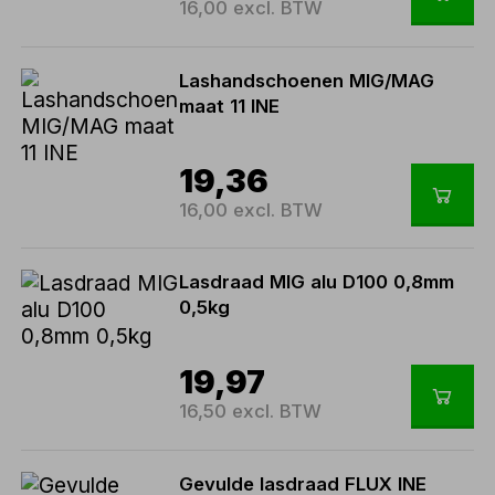
16,00 excl. BTW
Lashandschoenen MIG/MAG
maat 11 INE
19,36
16,00 excl. BTW
Lasdraad MIG alu D100 0,8mm
0,5kg
19,97
16,50 excl. BTW
Gevulde lasdraad FLUX INE